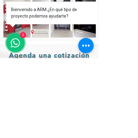
Bienvenido a ARM ¿En qué tipo de
proyecto podemos ayudarte?
1
Agenda una cotización
en la
cual tomaremos
medidas y
posteriormente
te entregaremos un
diseño 3D